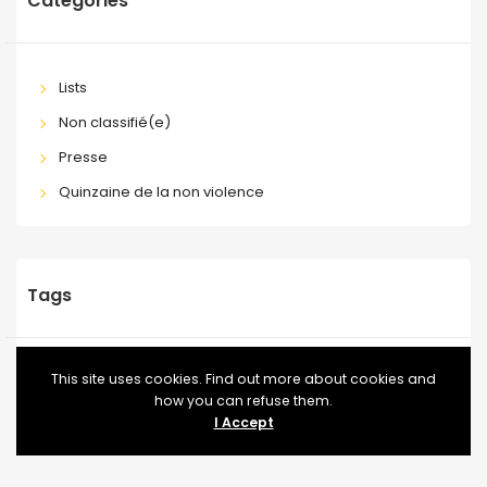
Categories
Lists
Non classifié(e)
Presse
Quinzaine de la non violence
Tags
This site uses cookies. Find out more about cookies and
BLOG
CONFERENCE
EVENT
EVENTS
FOOD
how you can refuse them.
I Accept
MEETUP